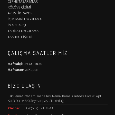
CEPHE TASARIMLARI
RÖLÖVE ÇİZİMİ
AKUSTİK RAPOR
İÇ MİMARİ UYGULAMA
İMAR BARIŞI
TADİLAT UYGULAMA
TAAHHÜT İŞLERİ
ÇALIŞMA SAATLERIMIZ
Haftaiçi:
08:30 - 18:30
Haftasonu:
Kapalı
BIZE ULAŞIN
EskiCami-OrtaCami mahallesi Namık Kemal Caddesi Bıçakçı Apt.
Kat:3 Daire:8 Süleymanpaşa/Tekirdağ
Phone:
+90(532) 321 34 43