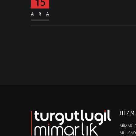
15
ARA
HİZM
MİMARİ E
MÜHENDİ