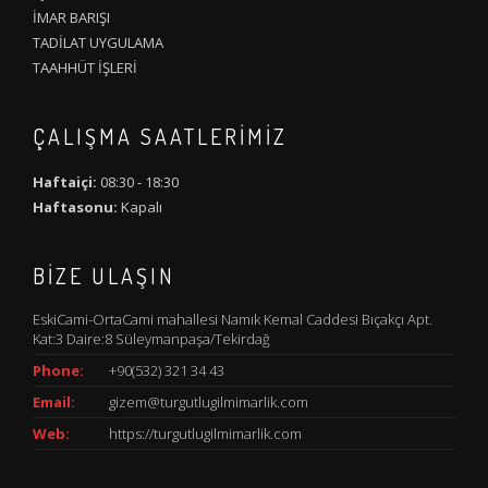
İMAR BARIŞI
TADİLAT UYGULAMA
TAAHHÜT İŞLERİ
ÇALIŞMA SAATLERIMIZ
Haftaiçi:
08:30 - 18:30
Haftasonu:
Kapalı
BIZE ULAŞIN
EskiCami-OrtaCami mahallesi Namık Kemal Caddesi Bıçakçı Apt.
Kat:3 Daire:8 Süleymanpaşa/Tekirdağ
Phone:
+90(532) 321 34 43
Email:
gizem@turgutlugilmimarlik.com
Web:
https://turgutlugilmimarlik.com