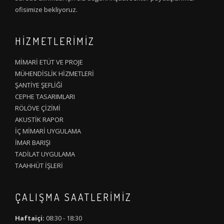
ofisimize bekliyoruz.
HİZMETLERİMİZ
MİMARİ ETÜT VE PROJE
MÜHENDİSLİK HİZMETLERİ
ŞANTİYE ŞEFLİĞİ
CEPHE TASARIMLARI
RÖLÖVE ÇİZİMİ
AKUSTİK RAPOR
İÇ MİMARİ UYGULAMA
İMAR BARIŞI
TADİLAT UYGULAMA
TAAHHÜT İŞLERİ
ÇALIŞMA SAATLERIMIZ
Haftaiçi:
08:30 - 18:30