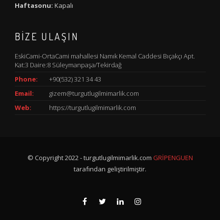
Haftasonu:
Kapalı
BIZE ULAŞIN
EskiCami-OrtaCami mahallesi Namık Kemal Caddesi Bıçakçı Apt.
Kat:3 Daire:8 Süleymanpaşa/Tekirdağ
Phone:
+90(532) 321 34 43
Email:
gizem@turgutlugilmimarlik.com
Web:
https://turgutlugilmimarlik.com
© Copyright 2022 - turgutlugilmimarlik.com
GRİPENGUEN
tarafından geliştirilmiştir.